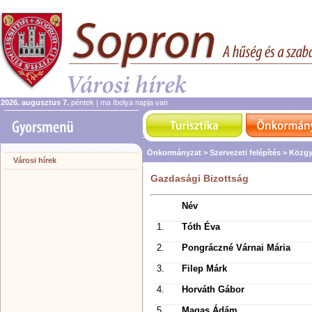
2026. augusztus 7.
péntek | ma Ibolya napja van
Önkormányzat >
Szervezeti felépítés >
Közgy
Városi hírek
Gazdasági Bizottság
Név
1.
Tóth Éva
2.
Pongráczné Várnai Mária
3.
Filep Márk
4.
Horváth Gábor
5.
Magas Ádám