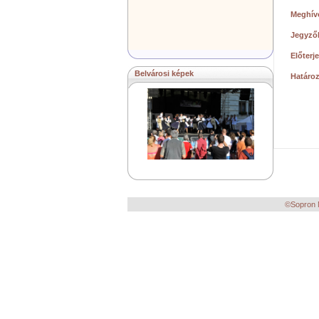
Meghív
Jegyző
Előterj
Belvárosi képek
Határo
©Sopron M