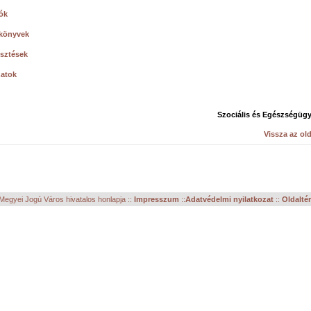
ók
könyvek
esztések
zatok
Szociális és Egészségügy
Vissza az old
egyei Jogú Város hivatalos honlapja ::
Impresszum
::
Adatvédelmi nyilatkozat
::
Oldalté