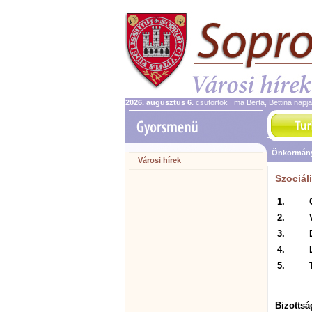
2026. augusztus 6.
csütörtök | ma Berta, Bettina napj
Önkormány
Városi hírek
Szociál
1.
2.
3.
4.
5.
Bizottsá