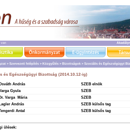
a van
Akadály
zat >
Szervezeti felépítés >
Közgyűlés >
Bizottságok >
Szociális és Egészségügyi Bi
is és Egészségügyi Bizottság (2014.10.12-ig)
Osváth András
SZEB elnök
Varga Gyula
SZEB
Dr. Varga Mária
SZEB
Lagler András
SZEB külsős tag
Tengerdi Antal
SZEB külsős tag
gi ülések: