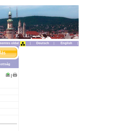
mentes oldal
|
|
|
zottság
|