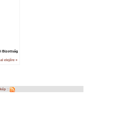
i Bizottság
al elejére »
rkép
::