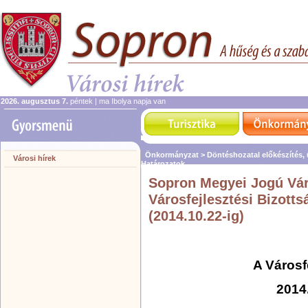
2026. augusztus 7.
péntek | ma Ibolya napja van
Önkormányzat >
Döntéshozatal előkészítés,
Városi hírek
Határozatok
Sopron Megyei Jogú Vá
Városfejlesztési Bizotts
(2014.10.22-ig)
A Városf
2014.