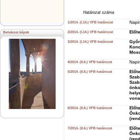
Határozat száma
Napir
1/2014. (I.14.) VFB határozat
Előte
2/2014. (I.14.) VFB határozat
Belvárosi képek
Győr
3/2014. (I.14.) VFB határozat
Konc
Moso
Napir
4/2014. (II.6.) VFB határozat
Előt
5/2014. (II.6.) VFB határozat
Szabá
Szabá
önko
hely
vona
Előt
6/2014. (II.6.) VFB határozat
Önko
(ren
Előt
7/2014. (II.6.) VFB határozat
Önko
(ren