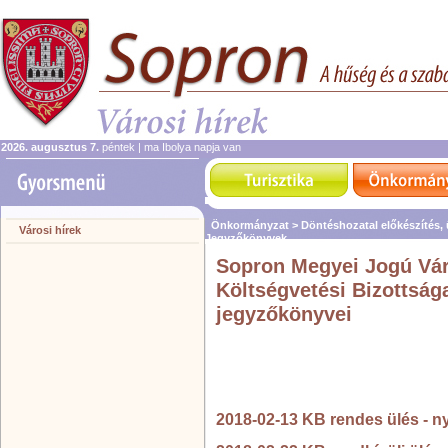
2026. augusztus 7.
péntek | ma Ibolya napja van
Önkormányzat >
Döntéshozatal előkészítés,
Városi hírek
Jegyzőkönyvek
Sopron Megyei Jogú Vá
Költségvetési Bizottsága
jegyzőkönyvei
2018-02-13 KB rendes ülés - n