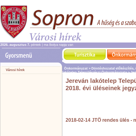
2026. augusztus 7.
péntek | ma Ibolya napja van
Önkormányzat >
Döntéshozatal előkészítés,
Városi hírek
lakótelep Településrészi Önkormányzata >
Je
Jereván lakótelep Tele
2018. évi üléseinek jeg
2018-02-14 JTÖ rendes ülés - 