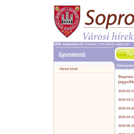
2026. augusztus 8.
szombat | ma László napja van
Önkormány
Városi hírek
Településré
Sopron-
jegyző
2019-02-2
2019-03-2
2019-03-2
2019-04-1
2019-06-2