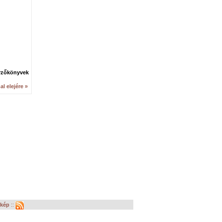
yzőkönyvek
al elejére »
rkép
::