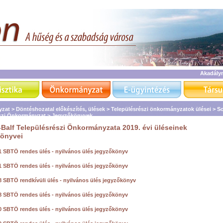
Akadály
zat >
Döntéshozatal előkészítés, ülések >
Településrészi önkormányzatok ülései >
So
szi Önkormányzat >
Jegyzőkönyvek
Balf Településrészi Önkormányzata 2019. évi üléseinek
könyvei
1 SBTÖ rendes ülés - nyilvános ülés jegyzőkönyv
1 SBTÖ rendes ülés - nyilvános ülés jegyzőkönyv
8 SBTÖ rendkívüli ülés - nyilvános ülés jegyzőkönyv
8 SBTÖ rendes ülés - nyilvános ülés jegyzőkönyv
0 SBTÖ rendes ülés - nyilvános ülés jegyzőkönyv