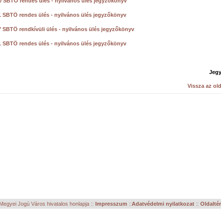
0 SBTÖ rendes ülés - nyilvános ülés jegyzőkönyv
1 SBTÖ rendes ülés - nyilvános ülés jegyzőkönyv
7 SBTÖ rendkívüli ülés - nyilvános ülés jegyzőkönyv
1 SBTÖ rendes ülés - nyilvános ülés jegyzőkönyv
Jeg
Vissza az old
egyei Jogú Város hivatalos honlapja ::
Impresszum
::
Adatvédelmi nyilatkozat
::
Oldalté