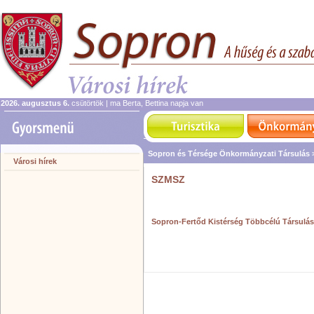
2026. augusztus 6.
csütörtök | ma Berta, Bettina napja van
Sopron és Térsége Önkormányzati Társulás
Városi hírek
SZMSZ
Sopron-Fertőd Kistérség Többcélú Társulása