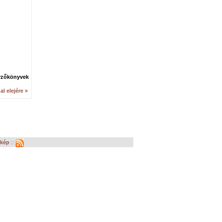
yzőkönyvek
al elejére »
rkép
::