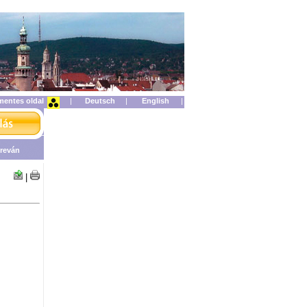
mentes oldal
|
|
|
reván
|