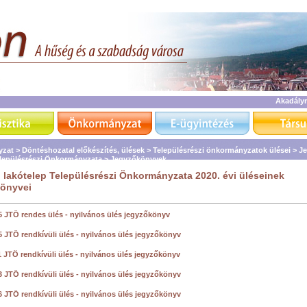
Akadály
zat >
Döntéshozatal előkészítés, ülések >
Településrészi önkormányzatok ülései >
Je
elepülésrészi Önkormányzata >
Jegyzőkönyvek
 lakótelep Településrészi Önkormányzata 2020. évi üléseinek
könyvei
5 JTÖ rendes ülés - nyilvános ülés jegyzőkönyv
5 JTÖ rendkívüli ülés - nyilvános ülés jegyzőkönyv
1 JTÖ rendkívüli ülés - nyilvános ülés jegyzőkönyv
3 JTÖ rendkívüli ülés - nyilvános ülés jegyzőkönyv
6 JTÖ rendkívüli ülés - nyilvános ülés jegyzőkönyv