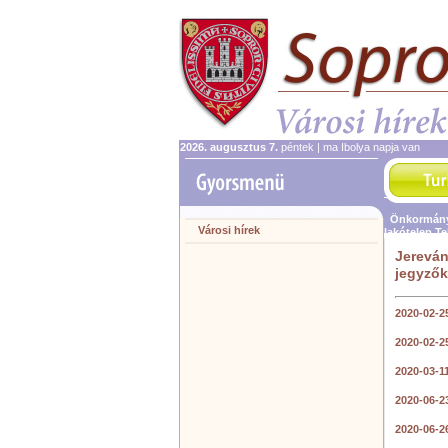
2026. augusztus 7.
péntek | ma Ibolya napja van
Önkormány
Városi hírek
lakótelep T
Jereván
jegyző
2020-02-2
2020-02-2
2020-03-1
2020-06-2
2020-06-2