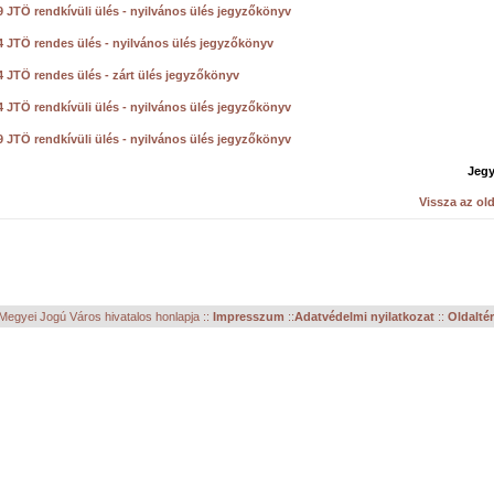
9 JTÖ rendkívüli ülés - nyilvános ülés jegyzőkönyv
4 JTÖ rendes ülés - nyilvános ülés jegyzőkönyv
4 JTÖ rendes ülés - zárt ülés jegyzőkönyv
4 JTÖ rendkívüli ülés - nyilvános ülés jegyzőkönyv
9 JTÖ rendkívüli ülés - nyilvános ülés jegyzőkönyv
Jeg
Vissza az old
egyei Jogú Város hivatalos honlapja ::
Impresszum
::
Adatvédelmi nyilatkozat
::
Oldalté