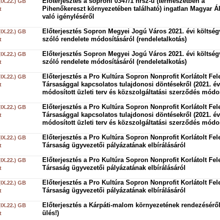
Előterjesztés a soproni 0347/1 hrsz-ú (természetben a
(IX.22.) GB
Pihenőkereszt környezetében található) ingatlan Magyar Á
t
való igényléséről
Előterjesztés Sopron Megyei Jogú Város 2021. évi költség
(IX.22.) GB
szóló rendelete módosításáról (rendeletalkotás)
t
Előterjesztés Sopron Megyei Jogú Város 2021. évi költség
(IX.22.) GB
szóló rendelete módosításáról (rendeletalkotás)
t
Előterjesztés a Pro Kultúra Sopron Nonprofit Korlátolt Fe
(IX.22.) GB
Társasággal kapcsolatos tulajdonosi döntésekről (2021. év
t
módosított üzleti terv és közszolgáltatási szerződés módo
Előterjesztés a Pro Kultúra Sopron Nonprofit Korlátolt Fe
(IX.22.) GB
Társasággal kapcsolatos tulajdonosi döntésekről (2021. év
t
módosított üzleti terv és közszolgáltatási szerződés módo
Előterjesztés a Pro Kultúra Sopron Nonprofit Korlátolt Fe
(IX.22.) GB
Társaság ügyvezetői pályázatának elbírálásáról
t
Előterjesztés a Pro Kultúra Sopron Nonprofit Korlátolt Fe
(IX.22.) GB
Társaság ügyvezetői pályázatának elbírálásáról
t
Előterjesztés a Pro Kultúra Sopron Nonprofit Korlátolt Fe
(IX.22.) GB
Társaság ügyvezetői pályázatának elbírálásáról
t
Előterjesztés a Kárpáti-malom környezetének rendezéséről
(IX.22.) GB
ülés!)
t