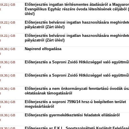
Előterjesztés ingatlan térítésmentes átadásáról a Magyaro
(IX.22.) GB
Evangélikus Egyház részére óvoda létesítésének céljából (
t
ülés!)
Előterjesztés belvárosi ingatlan hasznosítására meghirdete
(IX.22.) GB
pályázatról (Zárt ülés!)
t
Előterjesztés belvárosi ingatlan hasznosítására meghirdete
(IX.22.) GB
pályázatról (Zárt ülés!)
t
Napirend elfogadása
(IX.30.) GB
t
Előterjesztés a Soproni Zsidó Hitközséggel való együttmű
(IX.30.) GB
t
Előterjesztés a Soproni Zsidó Hitközséggel való együttmű
(IX.30.) GB
t
Előterjesztés a nem önkormányzati fenntartású óvodák ús
(IX.30.) GB
oktatásának támogatásáról
t
Előterjesztés a soproni 7596/14 hrsz-ú beépítetlen terület
(IX.30.) GB
megvásárlásáról
t
Előterjesztés gyermekétkeztetési feladatok ellátásáról
(IX.30.) GB
t
Előterjesztés az F.K.L. Sportszolgáltató Korlátolt Felelőss
(IX.30.) GB