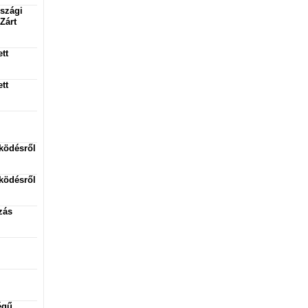
rszági
Zárt
tt
tt
ködésről
ködésről
zás
égű