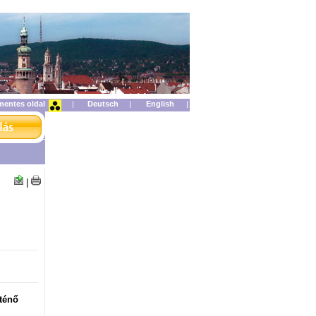
mentes oldal
|
|
|
|
rténő