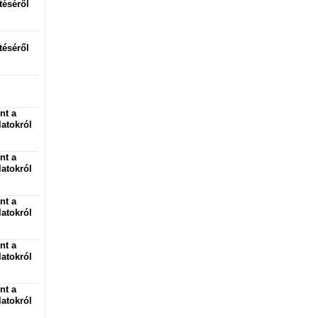
téséről
téséről
nt a
atokról
nt a
atokról
nt a
atokról
nt a
atokról
nt a
atokról