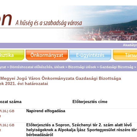
Akadály
zat >
Döntéshozatal előkészítés, ülések >
Bizottsági ülések >
Gazdasági Bizottság >
 Megyei Jogú Város Önkormányzata Gazdasági Bizottsága
ek 2021. évi határozatai
rozat száma
Előterjesztés címe
Napirend elfogadása
VI.16.) GB
t
Előterjesztés a Sopron, Széchenyi tér 2. szám alatt lévő
VI.16.) GB
helyiségeknek a Alpokalja Íjász Sportegyesület részére tö
t
bérbeadásáról