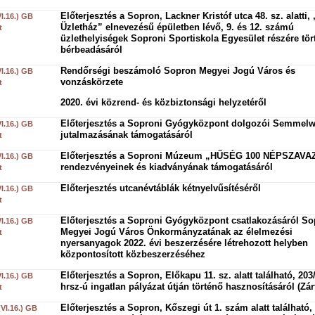
Előterjesztés a Sopron, Lackner Kristóf utca 48. sz. alatti, 
VI.16.) GB
Üzletház” elnevezésű épületben lévő, 9. és 12. számú
t
üzlethelyiségek Soproni Sportiskola Egyesület részére tör
bérbeadásáról
Rendőrségi beszámoló Sopron Megyei Jogú Város és
VI.16.) GB
vonzáskörzete
t
2020. évi közrend- és közbiztonsági helyzetéről
Előterjesztés a Soproni Gyógyközpont dolgozói Semmelw
VI.16.) GB
jutalmazásának támogatásáról
t
Előterjesztés a Soproni Múzeum „HŰSÉG 100 NÉPSZAVA
VI.16.) GB
rendezvényeinek és kiadványának támogatásáról
t
Előterjesztés utcanévtáblák kétnyelvűsítéséről
VI.16.) GB
t
Előterjesztés a Soproni Gyógyközpont csatlakozásáról S
VI.16.) GB
Megyei Jogú Város Önkormányzatának az élelmezési
t
nyersanyagok 2022. évi beszerzésére létrehozott helyben
központosított közbeszerzéséhez
Előterjesztés a Sopron, Előkapu 11. sz. alatt található, 203
VI.16.) GB
hrsz-ú ingatlan pályázat útján történő hasznosításáról (Zárt
t
Előterjesztés a Sopron, Kőszegi út 1. szám alatt található,
(VI.16.) GB