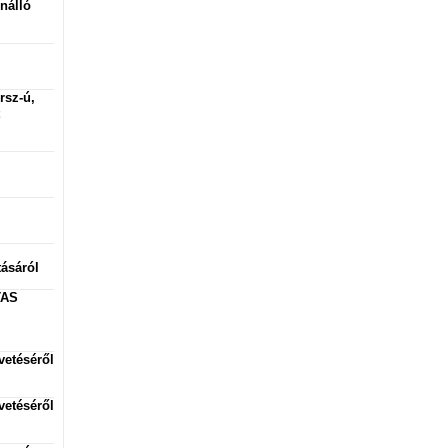
nálló
rsz-ú,
l
ásáról
TAS
vetéséről
vetéséről