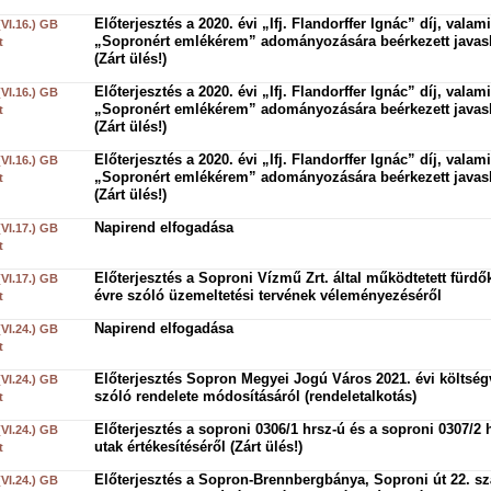
Előterjesztés a 2020. évi „Ifj. Flandorffer Ignác” díj, valami
(VI.16.) GB
„Sopronért emlékérem” adományozására beérkezett javasl
t
(Zárt ülés!)
Előterjesztés a 2020. évi „Ifj. Flandorffer Ignác” díj, valami
(VI.16.) GB
„Sopronért emlékérem” adományozására beérkezett javasl
t
(Zárt ülés!)
Előterjesztés a 2020. évi „Ifj. Flandorffer Ignác” díj, valami
(VI.16.) GB
„Sopronért emlékérem” adományozására beérkezett javasl
t
(Zárt ülés!)
Napirend elfogadása
(VI.17.) GB
t
Előterjesztés a Soproni Vízmű Zrt. által működtetett fürdő
(VI.17.) GB
évre szóló üzemeltetési tervének véleményezéséről
t
Napirend elfogadása
(VI.24.) GB
t
Előterjesztés Sopron Megyei Jogú Város 2021. évi költség
(VI.24.) GB
szóló rendelete módosításáról (rendeletalkotás)
t
Előterjesztés a soproni 0306/1 hrsz-ú és a soproni 0307/2 
(VI.24.) GB
utak értékesítéséről (Zárt ülés!)
t
Előterjesztés a Sopron-Brennbergbánya, Soproni út 22. s
(VI.24.) GB