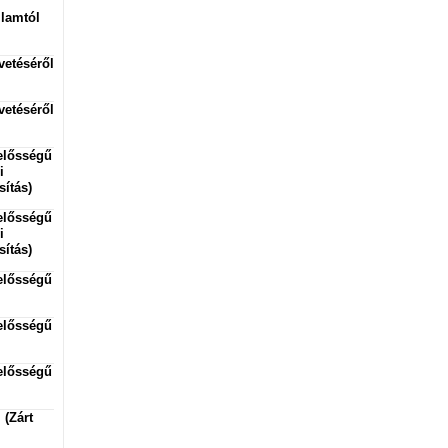
llamtól
vetéséről
vetéséről
lelősségű
i
sítás)
lelősségű
i
sítás)
lelősségű
lelősségű
lelősségű
 (Zárt