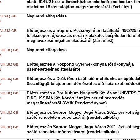
alatti, 9147/2 hrsz-ú társasházban található padlásokon fen
t
osztatlan közös tulajdon megszüntetéséről (Zárt ülés!)
Napirend elfogadása
(VI.24.) GB
t
Előterjesztés a Sopron, Pozsonyi úton található, 4902/29 h
(VI.24.) GB
telekcsoport újraosztás során kialakuló, beépítetlen terület
t
megnevezésű ingatlan eladásáról (Zárt ülés!)
Napirend elfogadása
(VIII.18.) GB
t
Előterjesztés a Központi Gyermekkonyha főzőkonyhája
(VIII.18.) GB
üzemeltetésének átadásáról
t
Előterjesztés a Deák téren található multifunkciós épülette
(VIII.18.) GB
összefüggő tulajdonosi döntésről szóló határozat módosít
t
Előterjesztés a Pro Kultúra Nonprofit Kft. és az UNIVERSI
(VIII.18.) GB
FIDELISSIMA Kft. között létrejött bérleti szerződés
t
megszüntetéséről (GYIK Rendezvényház)
Előterjesztés Sopron Megyei Jogú Város 2021. évi költség
(VIII.18.) GB
szóló rendelete módosításáról (rendeletalkotás)
t
Előterjesztés Sopron Megyei Jogú Város 2021. évi költség
(VIII.18.) GB
szóló rendelete módosításáról (rendeletalkotás)
t