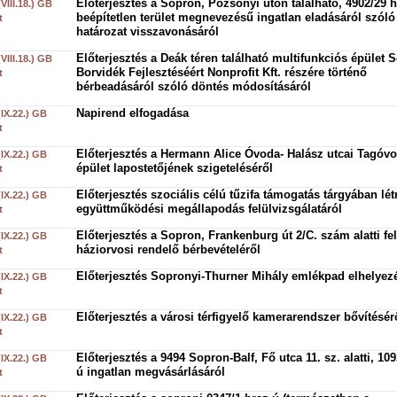
Előterjesztés a Sopron, Pozsonyi úton található, 4902/29 h
(VIII.18.) GB
beépítetlen terület megnevezésű ingatlan eladásáról szóló
t
határozat visszavonásáról
Előterjesztés a Deák téren található multifunkciós épület 
(VIII.18.) GB
Borvidék Fejlesztéséért Nonprofit Kft. részére történő
t
bérbeadásáról szóló döntés módosításáról
Napirend elfogadása
(IX.22.) GB
t
Előterjesztés a Hermann Alice Óvoda- Halász utcai Tagóv
(IX.22.) GB
épület lapostetőjének szigeteléséről
t
Előterjesztés szociális célú tűzifa támogatás tárgyában létr
(IX.22.) GB
együttműködési megállapodás felülvizsgálatáról
t
Előterjesztés a Sopron, Frankenburg út 2/C. szám alatti fel
(IX.22.) GB
háziorvosi rendelő bérbevételéről
t
Előterjesztés Sopronyi-Thurner Mihály emlékpad elhelyez
(IX.22.) GB
t
Előterjesztés a városi térfigyelő kamerarendszer bővítésér
(IX.22.) GB
t
Előterjesztés a 9494 Sopron-Balf, Fő utca 11. sz. alatti, 109
(IX.22.) GB
ú ingatlan megvásárlásáról
t