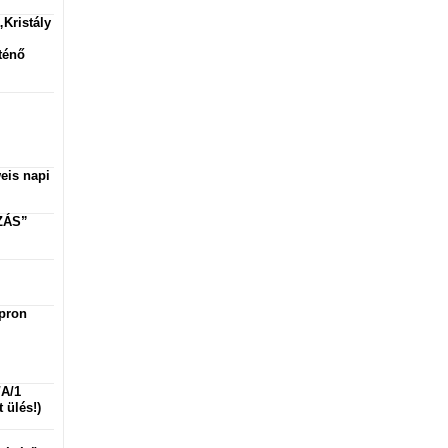
„Kristály
ténő
eis napi
ZÁS”
opron
/A/1
 ülés!)