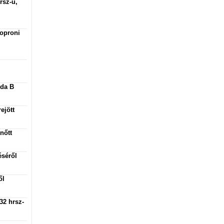
rsz-ú,
Soproni
oda B
ejött
nőtt
éséről
ől
32 hrsz-