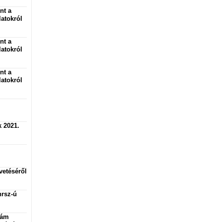
nt a
atokról
nt a
atokról
nt a
atokról
k 2021.
vetéséről
hrsz-ú
zám