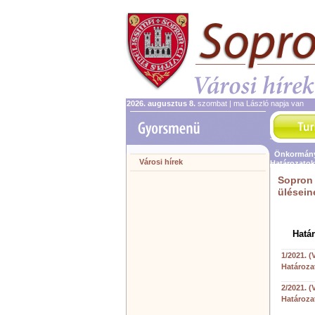
2026. augusztus 8.
szombat | ma László napja van
Önkormány
Városi hírek
Határozatok
Sopron
ülésein
Hatá
1/2021. (
Határoza
2/2021. (
Határoza