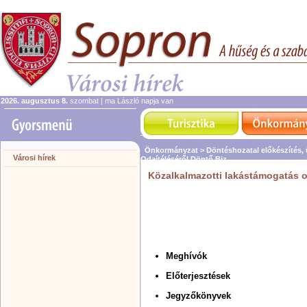
2026. augusztus 8.
szombat | ma László napja van
Önkormányzat >
Döntéshozatal előkészítés,
Városi hírek
Odaítéléséről Döntő Biz.
Közalkalmazotti lakástámogatás od
Meghívók
Előterjesztések
Jegyzőkönyvek