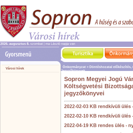
2026. augusztus 8.
szombat | ma László napja van
Önkormányzat >
Döntéshozatal előkészítés,
Városi hírek
Jegyzőkönyvek
Sopron Megyei Jogú Vá
Költségvetési Bizottsága
jegyzőkönyvei
2022-02-03 KB rendkívüli ülés
2022-02-10 KB rendkívüli ülés
2022-04-19 KB rendes ülés - n