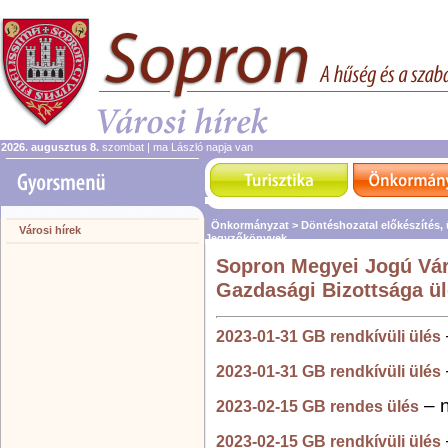
2026. augusztus 8.
szombat | ma László napja van
Önkormányzat >
Döntéshozatal előkészítés,
Városi hírek
Jegyzőkönyvek
Sopron Megyei Jogú Vá
Gazdasági Bizottsága ül
2023-01-31 GB rendkívüli ülés
2023-01-31 GB rendkívüli ülés
– n
2023-02-15 GB rendes ülés
2023-02-15 GB rendkívüli ülés