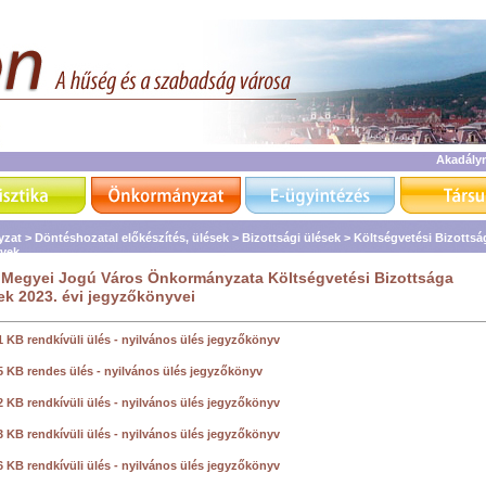
Akadály
zat >
Döntéshozatal előkészítés, ülések >
Bizottsági ülések >
Költségvetési Bizottsá
vek
Megyei Jogú Város Önkormányzata Költségvetési Bizottsága
ek 2023. évi jegyzőkönyvei
1 KB rendkívüli ülés - nyilvános ülés jegyzőkönyv
5 KB rendes ülés - nyilvános ülés jegyzőkönyv
2 KB rendkívüli ülés - nyilvános ülés jegyzőkönyv
3 KB rendkívüli ülés - nyilvános ülés jegyzőkönyv
6 KB rendkívüli ülés - nyilvános ülés jegyzőkönyv