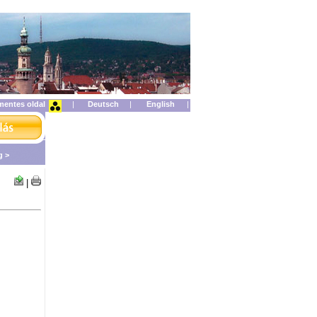
mentes oldal
|
|
|
g >
|