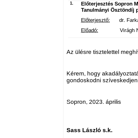
1.
Előterjesztés Sopron M
Tanulmányi Ösztöndíj pá
Előterjesztő:
dr. Farkas
Előadó:
Virágh Natáli
Az ülésre tisztelettel megh
Kérem, hogy akadályoztatá
gondoskodni szíveskedjen
Sopron, 2023. április
Sass László
s.k.