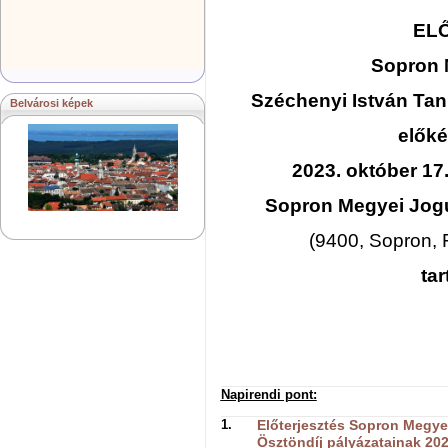
EL
Sopron 
Széchenyi István Tan
Belvárosi képek
előké
2023. október 17
Sopron Megyei Jogú
(9400, Sopron, F
ta
Napirendi pont:
1.
Előterjesztés Sopron Megye
Ösztöndíj pályázatainak 2023