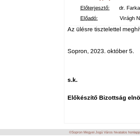
Előterjesztő:
dr. Farkas 
Előadó:
Virágh Natáli
Az ülésre tisztelettel megh
Sopron, 2023. október 5.
s.k.
Előkészítő Bizottság eln
©Sopron Megyei Jogú Város hivatalos honlapja