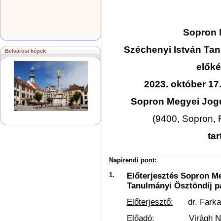
Sopron 
Széchenyi István Tan
Belvárosi képek
előké
2023. október 17
Sopron Megyei Jogú
(9400, Sopron, F
ta
Napirendi pont:
1.
Előterjesztés Sopron M
Tanulmányi Ösztöndíj pá
Előterjesztő:
dr. Farkas 
Előadó:
Virágh Natáli