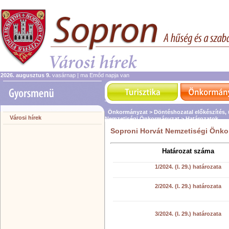
2026. augusztus 9.
vasárnap | ma Emőd napja van
Önkormányzat >
Döntéshozatal előkészítés,
Városi hírek
Nemzetiségi Önkormányzat >
Határozatok
Soproni Horvát Nemzetiségi Önkor
Határozat száma
1/2024. (I. 29.) határozata
2/2024. (I. 29.) határozata
3/2024. (I. 29.) határozata