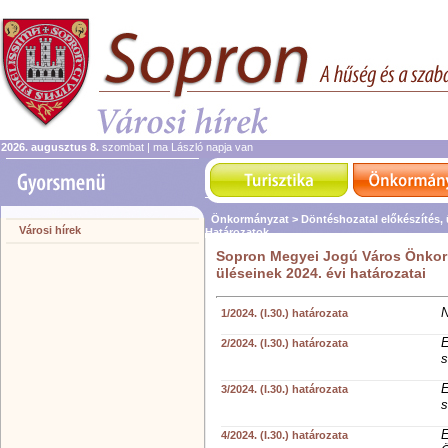
2026. augusztus 8.
szombat | ma László napja van
Önkormányzat >
Döntéshozatal előkészítés,
Városi hírek
Határozatok
Sopron Megyei Jogú Város Önkorm
üléseinek 2024. évi határozatai
N
1/2024. (I.30.) határozata
E
2/2024. (I.30.) határozata
s
E
3/2024. (I.30.) határozata
s
E
4/2024. (I.30.) határozata