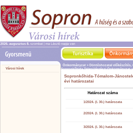
2026. augusztus 8.
szombat | ma László napja van
Önkormányzat >
Döntéshozatal előkészítés,
Városi hírek
Sopronkőhida Településrészi Önkormányzat 
Sopronkőhida-Tómalom-Jánostele
évi határozatai
Határozat száma
1/2024. (I. 30.) határozata
2/2024. (I. 30.) határozata
3/2024. (I. 30.) határozata