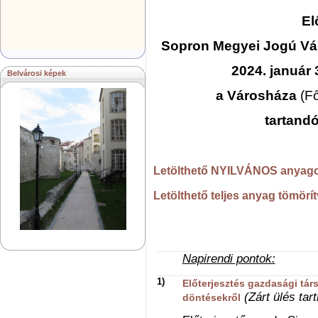
El
Sopron Megyei Jogú V
2024. január
Belvárosi képek
a Városháza
(Fő
tartandó
Letölthető NYILVÁNOS anyago
Letölthető teljes anyag tömörí
Napirendi pontok:
1)
Előterjesztés gazdasági tá
(Zárt ülés tart
döntésekről