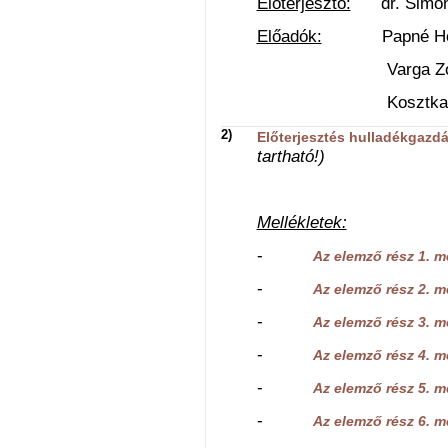
Előterjesztő:
dr. Simon I
Előadók:
Papné Horvát
Varga Zoltán v
Kosztka László
2)
Előterjesztés hulladékgazdá
tartható!)
Mellékletek:
-
Az elemző rész 1. m
-
Az elemző rész 2. m
-
Az elemző rész 3. m
-
Az elemző rész 4. m
-
Az elemző rész 5. m
-
Az elemző rész 6. m