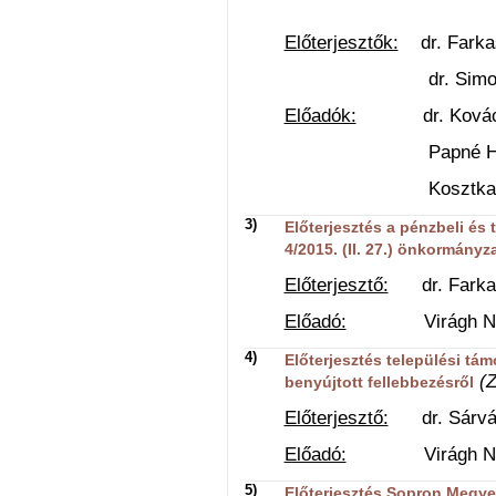
Előterjesztők:
dr. Farkas
dr. Simon István
Előadók:
dr. Kovács G
Papné Horváth Ba
Kosztka László
3)
Előterjesztés a pénzbeli és 
4/2015. (II. 27.) önkormányz
Előterjesztő:
dr. Farkas 
Előadó:
Virágh Natáli
4)
Előterjesztés települési t
(Z
benyújtott fellebbezésről
Előterjesztő:
dr. Sárvári
Előadó:
Virágh Natáli
5)
Előterjesztés Sopron Megye