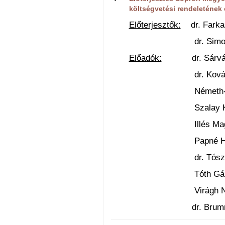
költségvetési rendeletének 
Előterjesztők:
dr. Farkas
dr. Simon István
Előadók:
dr. Sárvári 
dr. Kovács Gáb
Németh-Károly An
Szalay Katalin os
Illés Magdolna 
Papné Horváth Ba
dr. Tószegi Ildi
Tóth Gábor osz
Virágh Natália 
dr. Brummer Kris