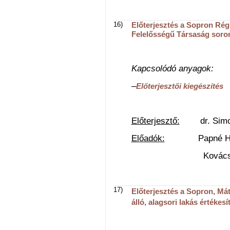
16)
Előterjesztés a Sopron Régi
Felelősségű Társaság soron
Kapcsolódó anyagok:
–
Előterjesztői kiegészítés
Előterjesztő:
dr. Simon 
Előadók:
Papné Horvát
Kovács-Gazdag N
17)
Előterjesztés a Sopron, Máty
álló, alagsori lakás értékesí