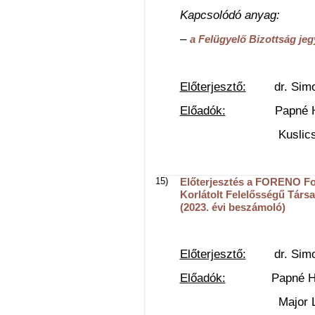
Kapcsolódó anyag:
–
a Felügyelő Bizottság je
Előterjesztő:
dr. Simon 
Előadók:
Papné Horvát
Kuslics Baláz
15)
Előterjesztés a FORENO Fog
Korlátolt Felelősségű Társ
(2023. évi beszámoló)
Előterjesztő:
dr. Simon 
Előadók:
Papné Horvát
Major Lajos ügy