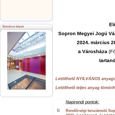
El
Belvárosi képek
Sopron Megyei Jogú V
2024. március 2
a Városháza
(Fő
tartan
Letölthető NYILVÁNOS anyago
Letölthető teljes anyag tömörí
Napirendi pontok:
1)
Rendőrségi beszámoló Sop