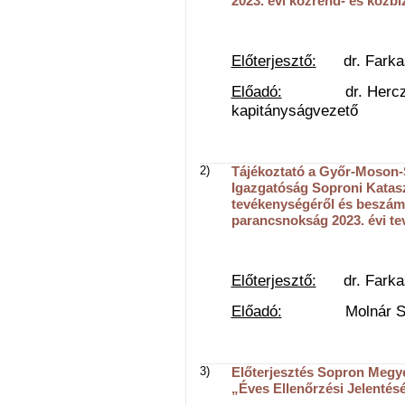
2023. évi közrend- és közbi
Előterjesztő:
dr. Farkas 
Előadó:
dr. Herczeg Zo
kapitányságvezető
2)
Tájékoztató a Győr-Moson-
Igazgatóság Soproni Katasz
tevékenységéről és beszámo
parancsnokság 2023. évi t
Előterjesztő:
dr. Farkas 
Előadó:
Molnár Sándor 
3)
Előterjesztés Sopron Megy
„Éves Ellenőrzési Jelentésé