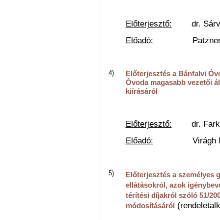
Előterjesztő:
dr. Sárvár
Előadó:
Patzner László
4)
Előterjesztés a Bánfalvi Óv
Óvoda magasabb vezetői ál
kiírásáról
Előterjesztő:
dr. Farkas 
Előadó:
Virágh Natáli
5)
Előterjesztés a személyes 
ellátásokról, azok igénybev
térítési díjakról szóló 51/20
(rendeletalk
módosításáról