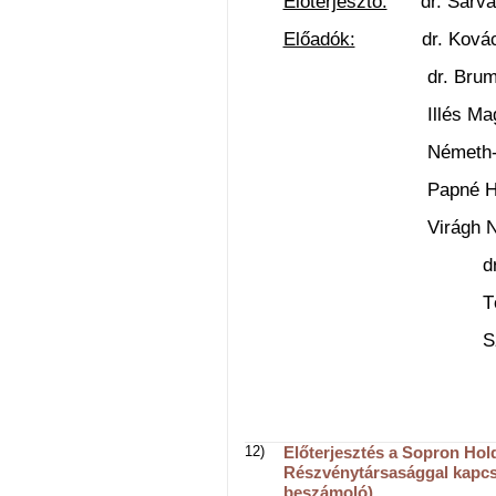
Előterjesztő:
dr. Sárvári
Előadók:
dr. Kovács G
dr. Brummer Kris
Illés Magdolna 
Németh- Károly A
Papné Horváth Ba
Virágh Natália A
dr. Tószegi Il
Tóth Gábor o
Szalay Katalin 
12)
Előterjesztés a Sopron Ho
Részvénytársasággal kapcso
beszámoló)