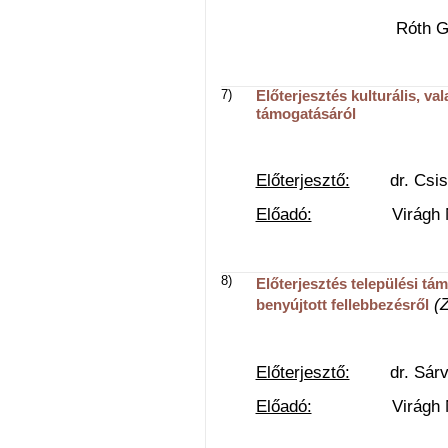
Róth Gyula Balá
7)
Előterjesztés kulturális, val
támogatásáról
Előterjesztő:
dr. Csiszár
Előadó:
Virágh Natáli
8)
Előterjesztés települési t
(Z
benyújtott fellebbezésről
Előterjesztő:
dr. Sárvár
Előadó:
Virágh Natáli