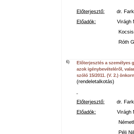
Előterjesztő:
dr. Farkas 
Előadók:
Virágh Natál
Kocsis Zsuzsann
Róth Gyula Balá
6)
Előterjesztés a személyes g
azok igénybevételéről, valam
szóló 15/2011. (V. 2.) önko
(rendeletalkotás)
Előterjesztő:
dr. Farkas 
Előadók:
Virágh Natál
Németh-Károly A
Péli Nikoletta 