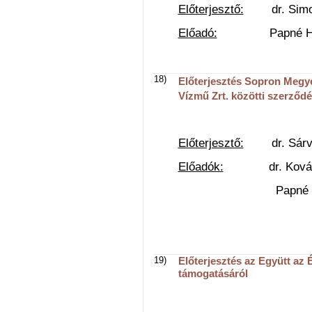
Előterjesztő:
dr. Simon 
Előadó:
Papné Horváth
18)
Előterjesztés Sopron Megy
Vízmű Zrt. közötti szerződé
Előterjesztő:
dr. Sárvár
Előadók:
dr. Kovács G
Papné Horváth B
19)
Előterjesztés az Együtt az 
támogatásáról