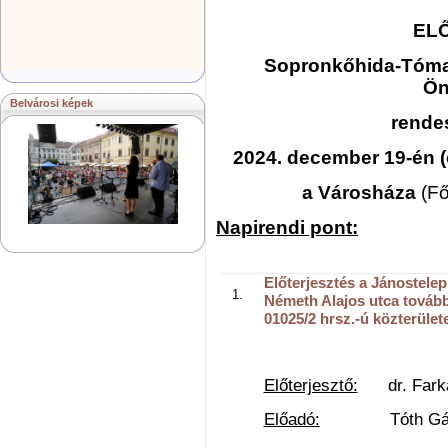
EL
Sopronkőhida-Tómal
Ön
Belvárosi képek
rendes
2024. december 19-én (
a Városháza
(Fő
Napirendi pont:
Előterjesztés a Jánostele
Németh Alajos utca továb
01025/2 hrsz.-ú közterület
Előterjesztő:
dr. Farkas
Előadó:
Tóth Gábor 