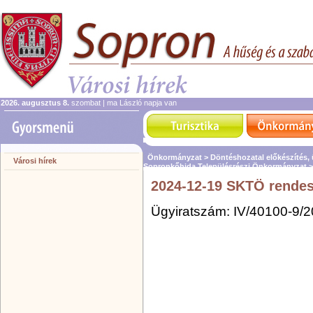
2026. augusztus 8.
szombat | ma László napja van
Önkormányzat >
Döntéshozatal előkészítés,
Városi hírek
Sopronkőhida Településrészi Önkormányzat 
2024-12-19 SKTÖ rendes 
Ügyiratszám: IV/40100-9/2