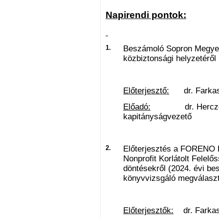
Napirendi pontok:
1.
Beszámoló Sopron Megyei 
közbiztonsági helyzetéről
Előterjesztő:
dr. Farkas 
Előadó:
dr. Herczeg Zo
kapitányságvezető
2.
Előterjesztés a FORENO Fo
Nonprofit Korlátolt Felel
döntésekről (2024. évi bes
könyvvizsgáló megválasz
Előterjesztők:
dr. Farkas 