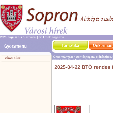
2026. augusztus 8.
szombat | ma László napja van
Önkormányzat >
Döntéshozatal előkészítés,
Városi hírek
Brennbergbánya Településrészi Önkormányza
2025-04-22 BTÖ rendes 