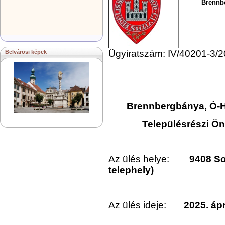
Brennb
Ügyiratszám: IV/40201-3/2
Belvárosi képek
Brennbergbánya, Ó-
Településrészi Ö
Az ülés helye
:
9408 So
telephely)
Az ülés ideje
:
2025. ápr