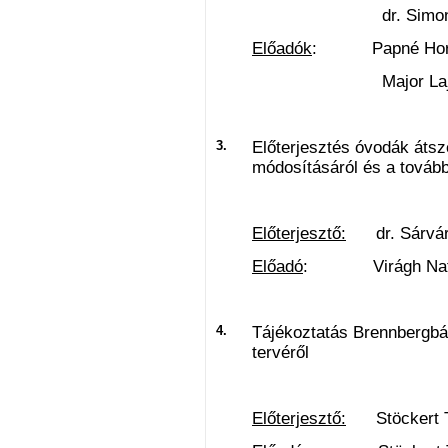
dr. Simon István
Előadók
: Papné Horvát
Major Lajos ü
3.
Előterjesztés óvodák átsze
módosításáról és a továb
Előterjesztő:
dr. Sárvári
Előadó
: Virágh Natáli
4.
Tájékoztatás Brennbergbá
tervéről
Előterjesztő:
Stöckert T