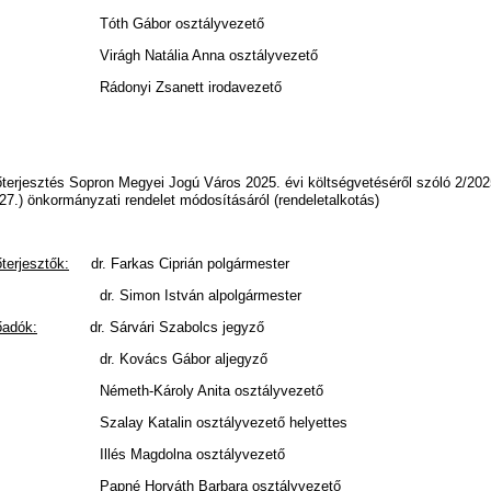
óth Gábor osztályvezető
irágh Natália Anna osztályvezető
ádonyi Zsanett irodavezető
őterjesztés Sopron Megyei Jogú Város 2025. évi költségvetéséről szóló 2/202
I.27.) önkormányzati rendelet módosításáról (rendeletalkotás)
őterjesztők:
dr. Farkas Ciprián polgármester
r. Simon István alpolgármester
őadók:
dr. Sárvári Szabolcs jegyző
r. Kovács Gábor aljegyző
émeth-Károly Anita osztályvezető
zalay Katalin osztályvezető helyettes
llés Magdolna osztályvezető
apné Horváth Barbara osztályvezető