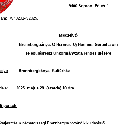
9400 Sopron, Fő tér 1.
zám: IV/40201-4/2025.
MEGHÍVÓ
Brennbergbánya, Ó-Hermes, Új-Hermes, Görbehalom
Településrészi Önkormányzata rendes ülésére
helye
:
Brennbergbánya, Kultúrház
deje
:
2025. május 28. (szerda) 10 óra
i pontok:
őterjesztés a németországi Brennbergbe történő kiküldetésről