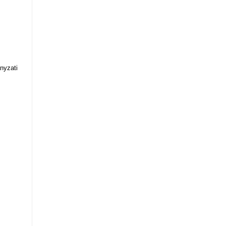
pont
nyzati
Közgyűlési
napirendi
pont