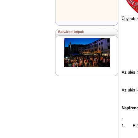
Ügyirats
Belvárosi képek
Az ülés 
Az ülés i
Napirend
1.
El