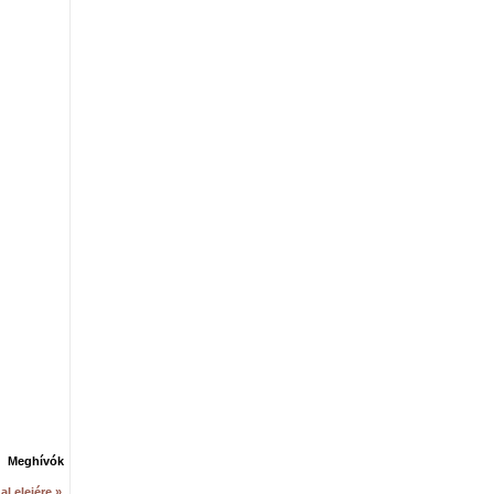
Meghívók
al elejére »