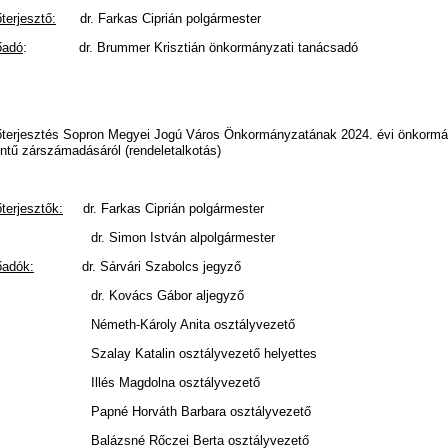
terjesztő:
dr. Farkas Ciprián polgármester
őadó
: dr. Brummer Krisztián önkormányzati tanácsadó
őterjesztés Sopron Megyei Jogú Város Önkormányzatának 2024. évi önkormá
intű zárszámadásáról (rendeletalkotás)
őterjesztők:
dr. Farkas Ciprián polgármester
r. Simon István alpolgármester
őadók:
dr. Sárvári Szabolcs jegyző
r. Kovács Gábor aljegyző
émeth-Károly Anita osztályvezető
zalay Katalin osztályvezető helyettes
llés Magdolna osztályvezető
apné Horváth Barbara osztályvezető
alázsné Rőczei Berta osztályvezető