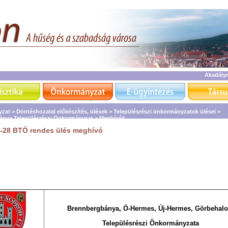
Akadály
zat >
Döntéshozatal előkészítés, ülések >
Településrészi önkormányzatok ülései >
ánya Településrészi Önkormányzat >
Meghívók
-28 BTÖ rendes ülés meghívó
Brennbergbánya, Ó-Hermes, Új-Hermes, Görbehal
Településrészi Önkormányzata