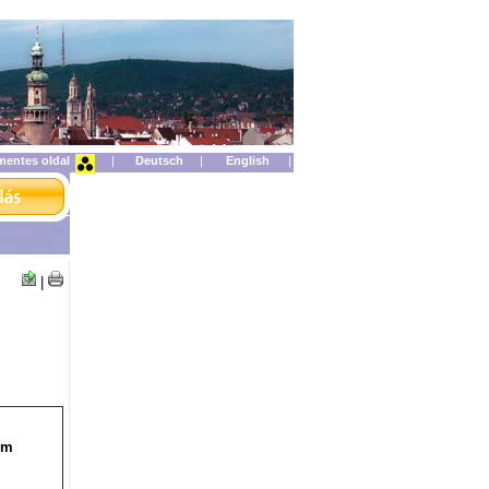
mentes oldal
|
|
|
|
om