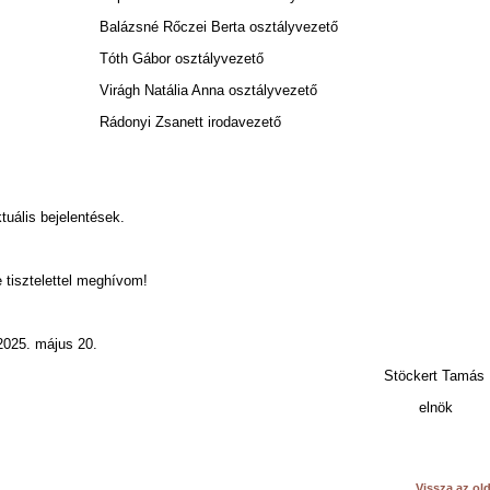
alázsné Rőczei Berta osztályvezető
óth Gábor osztályvezető
irágh Natália Anna osztályvezető
ádonyi Zsanett irodavezető
tuális bejelentések.
 tisztelettel meghívom!
2025. május 20.
töckert Tamás
elnök
Vissza az old