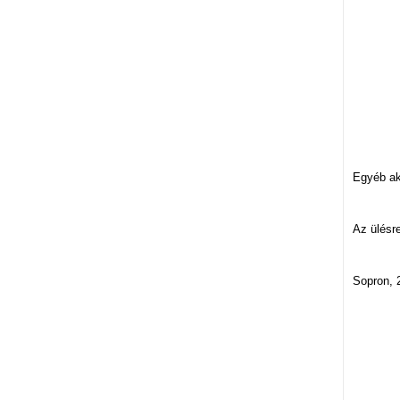
B
T
V
R
Egyéb ak
Az ülésre
Sopron, 
S