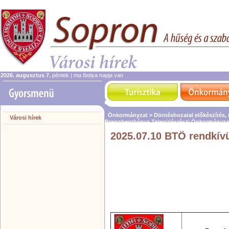
2026. augusztus 7.
péntek | ma Ibolya napja van
Önkormányzat >
Döntéshozatal előkészítés,
Városi hírek
Brennbergbánya Településrészi Önkormányza
2025.07.10 BTÖ rendkívü