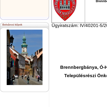
Brennb
Ügyiratszám: IV/40201-5/2
Belvárosi képek
Brennbergbánya, Ó-
Településrészi Önk