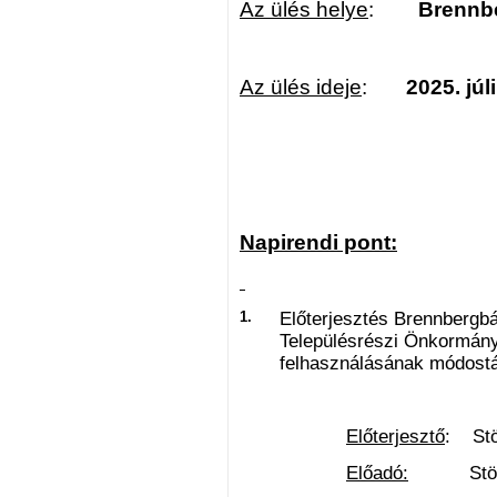
Az ülés helye
:
Brennb
Az ülés ideje
:
2025. júl
Napirendi pont:
1.
Előterjesztés Brennberg
Településrészi Önkormányz
felhasználásának módostá
Előterjesztő
: Stö
Előadó:
Stöcker