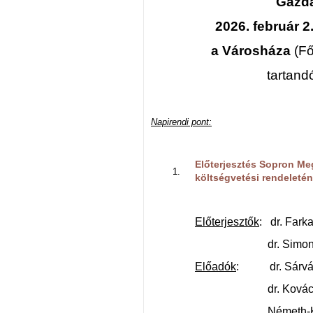
Gazda
2026. február 2
a Városháza
(Fő
tartand
Napirendi pont:
Előterjesztés Sopron Me
költségvetési rendeleté
Előterjesztők
: dr. Fark
dr. Simon István
Előadók
: dr. Sárvári
dr. Kovács Gáb
Németh-Károly A