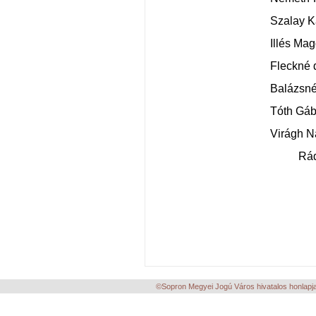
Szalay Katalin os
Illés Magdolna 
Fleckné dr. Feket
Balázsné Rőczei 
Tóth Gábor osz
Virágh Natália A
Rádonyi Zsane
©Sopron Megyei Jogú Város hivatalos honlapja