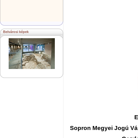
Belvárosi képek
E
Sopron Megyei Jogú V