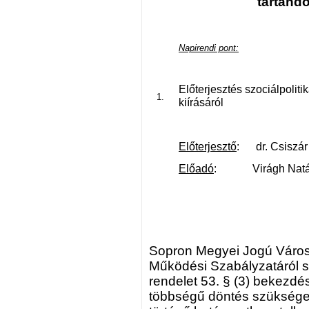
tartand
Napirendi pont:
Előterjesztés szociálpolit
kiírásáról
Előterjesztő
: dr. Csiszár
Előadó
: Virágh Natália
Sopron Megyei Jogú Város
Működési Szabályzatáról sz
rendelet 53. § (3) bekezd
többségű döntés szükséges