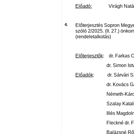
Előadó:
Virágh Natália 
4.
Előterjesztés Sopron Megye
szóló 2/2025. (II. 27.) önk
(rendeletalkotás)
Előterjesztők
: dr. Farkas C
dr. Simon István a
Előadók
: dr. Sárvári Sz
dr. Kovács Gábor
Németh-Károly Anit
Szalay Katalin osztá
Illés Magdolna os
Fleckné dr. Fekete 
Balázsné Rőczei Be