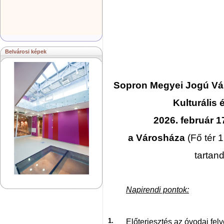
Belvárosi képek
Sopron Megyei Jogú V
Kulturális 
2026. február 1
a Városháza
(Fő tér 1
tartan
Napirendi pontok:
1.
Előterjesztés az óvodai fel