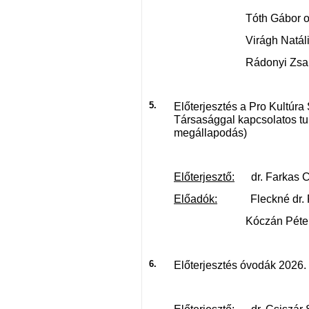
Tóth Gábor osztá
Virágh Natália Ann
Rádonyi Zsanett i
5.
Előterjesztés a Pro Kultúra
Társasággal kapcsolatos t
megállapodás)
Előterjesztő:
dr. Farkas Ci
Előadók:
Fleckné dr. Fek
Kóczán Péter üg
6.
Előterjesztés óvodák 2026. 