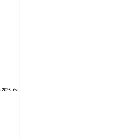
 2026. évi
TRÖ napirendi
pont