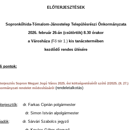
ELŐTERJESZTÉSEK
Sopronkőhida-Tómalom-Jánostelep Településrészi Önkormányzata
2026. február 26-án (csütörtök) 8.30
órakor
a Városháza
(Fő tér 1.)
kis tanácstermében
kezdődő rendes ülésére
i pontok:
terjesztés Sopron Megyei Jogú Város 2025. évi költségvetéséről szóló 2/2025. (II. 27.)
(rendeletalkotás)
ormányzati rendelet módosításáról
őterjesztők
: dr. Farkas Ciprián polgármester
r. Simon István alpolgármester
őadók
: dr. Sárvári Szabolcs jegyző
r. Kovács Gábor aljegyző