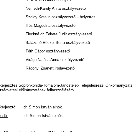
émeth-Károly Anita osztályvezető
zalay Katalin osztályvezető – helyettes
llés Magdolna osztályvezető
leckné dr. Fekete Judit osztályvezető
alázsné Rőczei Berta osztályvezető
óth Gábor osztályvezető
irágh Natália Anna osztályvezető
ádonyi Zsanett irodavezető
őterjesztés Sopronkőhida-Tómalom-Jánostelep Településrészi Önkormányzata
ltségvetési előirányzatának felhasználásáról
terjesztő:
dr. Simon István elnök
őadó:
dr. Simon István elnök