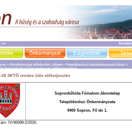
a van
Akadály
zat >
Döntéshozatal előkészítés, ülések >
Településrészi önkormányzatok ülései >
da Településrészi Önkormányzat >
Előterjesztések
-26 SKTÖ rendes ülés előterjesztés
Sopronkőhida-Tómalom-Jánostelep
Településrészi Önkormányzata
9400 Sopron, Fő tér 1.
zám: IV/40099-2/2026.