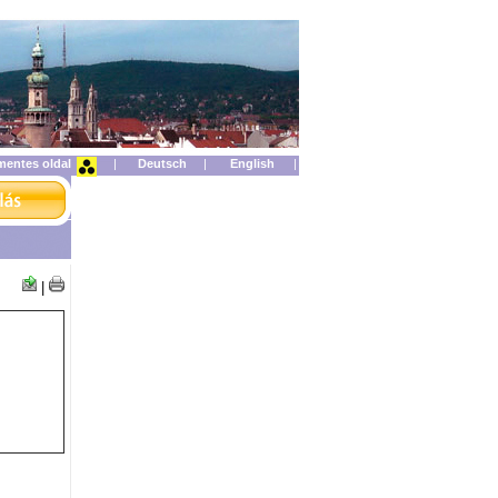
mentes oldal
|
|
|
|