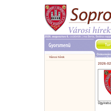
2026. augusztus 6.
csütörtök | ma Berta, Bettina napj
Önkormány
Városi hírek
Sopronkőhi
2026-02
Ügyirats