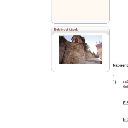
Belvárosi képek
Napirend
1)
Elő
önk
El
d
El
d