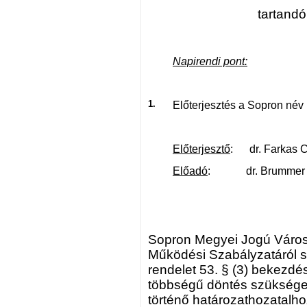
tartandó
Napirendi pont:
1.
Előterjesztés a Sopron név
Előterjesztő
: dr. Farkas C
Előadó
: dr. Brummer Kri
Sopron Megyei Jogú Város
Működési Szabályzatáról sz
rendelet 53. § (3) bekezdés
többségű döntés szükséges
történő határozathozatalho