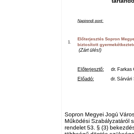
tartand
Napirendi pont:
Előterjesztés Sopron Megye
biztosított gyermekétkeztet
(Zárt ülés!)
Előterjesztő:
dr. Farkas C
Előadó:
dr. Sárvári Sz
Sopron Megyei Jogú Város
Működési Szabályzatáról sz
rendelet 53. § (3) bekezd