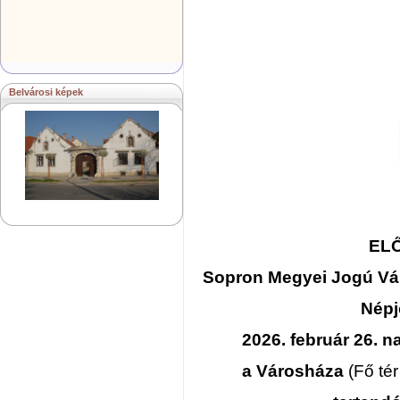
Belvárosi képek
EL
Sopron Megyei Jogú V
Népj
2026. február 26. n
a Városháza
(Fő tér