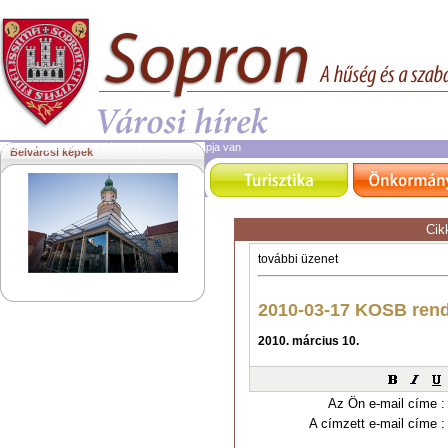
2026. augusztus 7.
péntek | ma Ibolya napja van
Belvárosi képek
Cik
Az Ön e-mail címe :
A címzett e-mail címe :