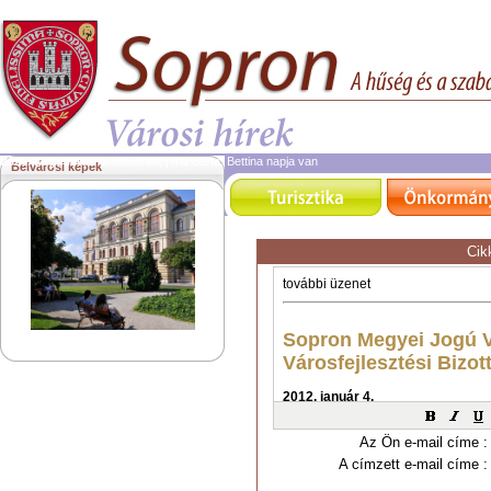
2026. augusztus 6.
csütörtök | ma Berta, Bettina napja van
Belvárosi képek
Cik
Az Ön e-mail címe :
A címzett e-mail címe :