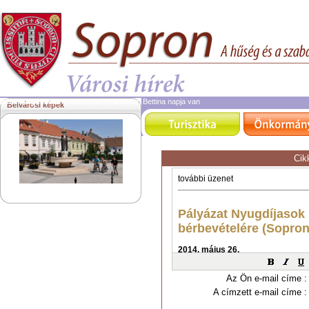
2026. augusztus 6.
csütörtök | ma Berta, Bettina napja van
Belvárosi képek
Cik
Az Ön e-mail címe :
A címzett e-mail címe :