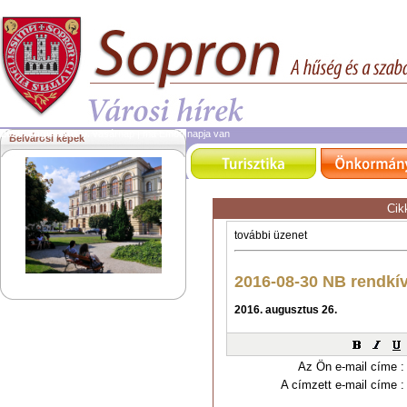
2026. augusztus 9.
vasárnap | ma Emőd napja van
Belvárosi képek
Cik
Az Ön e-mail címe :
A címzett e-mail címe :