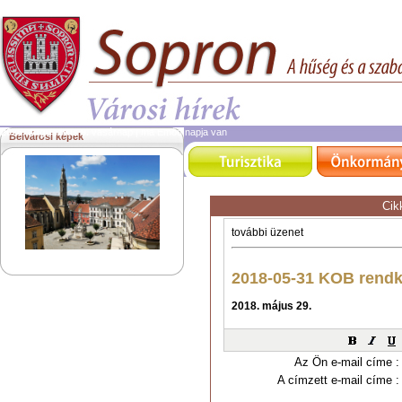
2026. augusztus 9.
vasárnap | ma Emőd napja van
Belvárosi képek
Cik
Az Ön e-mail címe :
A címzett e-mail címe :