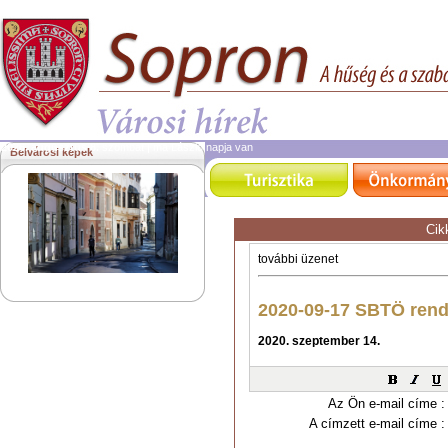
2026. augusztus 8.
szombat | ma László napja van
Belvárosi képek
Cik
Az Ön e-mail címe :
A címzett e-mail címe :