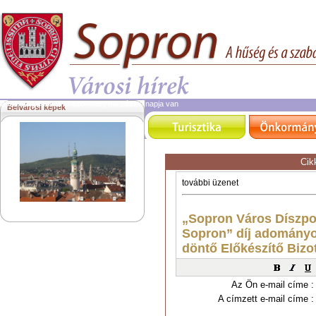
2026. augusztus 8.
szombat | ma László napja van
Belvárosi képek
Cik
Az Ön e-mail címe :
A címzett e-mail címe :