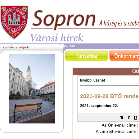
2026. augusztus 7.
péntek | ma Ibolya napja van
Belvárosi képek
Cik
Az Ön e-mail címe :
A címzett e-mail címe :