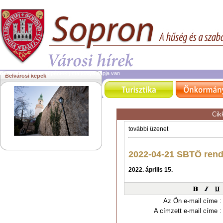
2026. augusztus 7.
péntek | ma Ibolya napja van
Belvárosi képek
Cik
Az Ön e-mail címe :
A címzett e-mail címe :