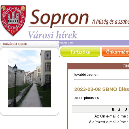
2026. augusztus 8.
szombat | ma László napja van
Belvárosi képek
Cik
Az Ön e-mail címe :
A címzett e-mail címe :