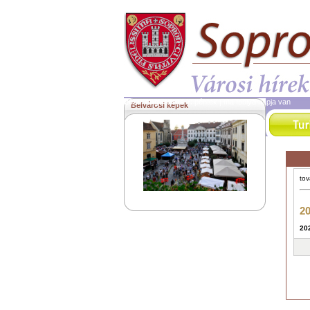
2026. augusztus 7.
péntek | ma Ibolya napja van
Belvárosi képek