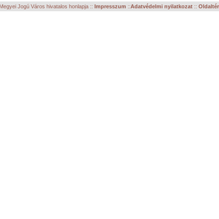
egyei Jogú Város hivatalos honlapja ::
Impresszum
::
Adatvédelmi nyilatkozat
::
Oldalté