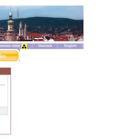
mentes oldal
|
|
|