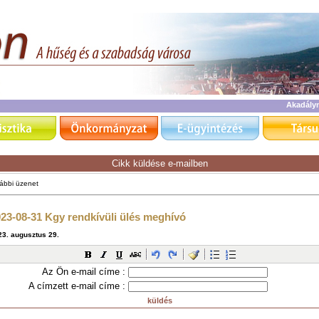
Akadály
Cikk küldése e-mailben
Az Ön e-mail címe :
A címzett e-mail címe :