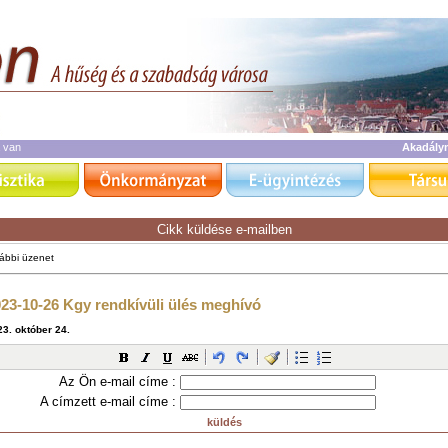
a van
Akadály
Cikk küldése e-mailben
Az Ön e-mail címe :
A címzett e-mail címe :