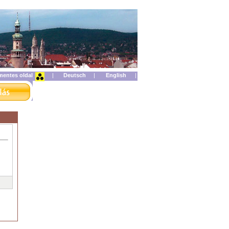
mentes oldal
|
|
|