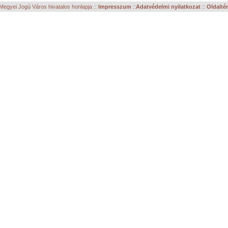
egyei Jogú Város hivatalos honlapja ::
Impresszum
::
Adatvédelmi nyilatkozat
::
Oldalté