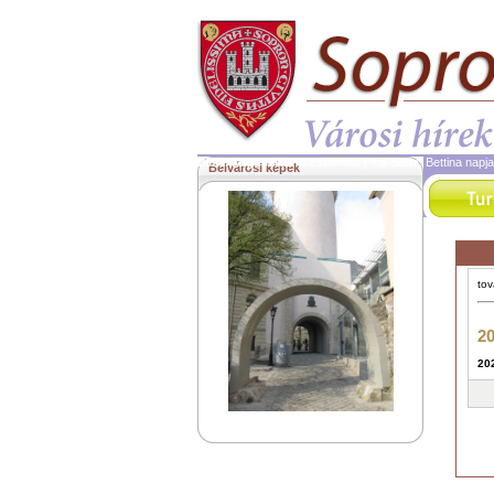
2026. augusztus 6.
csütörtök | ma Berta, Bettina napj
Belvárosi képek