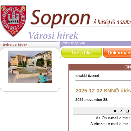
2026. augusztus 6.
csütörtök | ma Berta, Bettina napja van
Belvárosi képek
Cik
Az Ön e-mail címe :
A címzett e-mail címe :