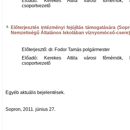
Előadó: Kerekes Attila városi főmérnök, b
csoportvezető
6.
Előterjesztés intézményi fejújítás támogatására (Sop
Nemzetiségű Általános Iskolában víznyomócső-csere)
Előterjesztő: dr. Fodor Tamás polgármester
Előadó: Kerekes Attila városi főmérnök, b
csoportvezető
Egyéb aktuális bejelentések.
Sopron, 2011. június 27.