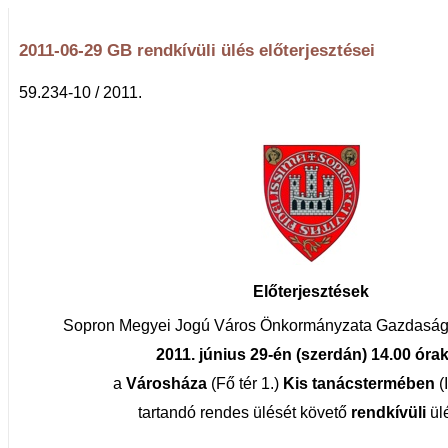
2011-06-29 GB rendkívüli ülés előterjesztései
59.234-10 / 2011.
Előterjesztések
Sopron Megyei Jogú Város Önkormányzata Gazdasági
2011. június 29-én (szerdán) 14.00 óra
a
Városháza
(Fő tér 1.)
Kis tanácstermében
(I
tartandó rendes ülését követő
rendkívüli
ül