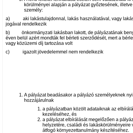
körülményei alapján a pályázat győztesének, illetve
személy:
a) aki lakástulajdonnal, lakás használatával, vagy laká
jogával rendelkezik
b) önkormányzati lakásban lakott, de pályázatának beny
éven belül azért mondták fel bérleti szerződését, mert a bérleti
vagy közüzemi díj tartozása volt
c) igazolt jövedelemmel nem rendelkezik
A pályázat beadásakor a pályázó személyeknek nyil
hozzájárulnak
a pályázatban közölt adataiknak az elbírálá
kezeléséhez, és
a pályázat elbírálását megelőzően a pályáz
helyzetére, családi és lakáskörülményeire
átfogó környezettanulmány készítéséhez.