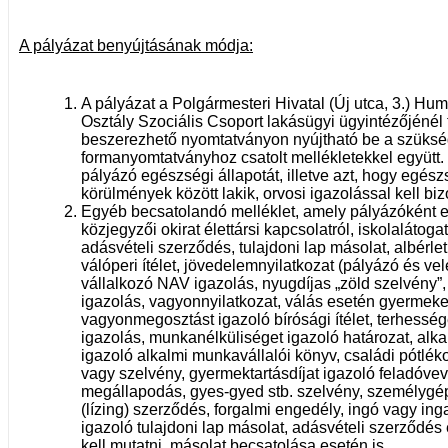
A pályázat benyújtásának módja:
A pályázat a Polgármesteri Hivatal (Új utca, 3.) Hu
Osztály Szociális Csoport lakásügyi ügyintézőjénél
beszerezhető nyomtatványon nyújtható be a szüks
formanyomtatványhoz csatolt mellékletekkel együtt
pályázó egészségi állapotát, illetve azt, hogy egés
körülmények között lakik, orvosi igazolással kell biz
Egyéb becsatolandó melléklet, amely pályázóként elt
közjegyzői okirat élettársi kapcsolatról, iskolalátoga
adásvételi szerződés, tulajdoni lap másolat, albérle
válóperi ítélet, jövedelemnyilatkozat (pályázó és vel
vállalkozó NAV igazolás, nyugdíjas „zöld szelvény”,
igazolás, vagyonnyilatkozat, válás esetén gyermeke
vagyonmegosztást igazoló bírósági ítélet, terhesség
igazolás, munkanélküliséget igazoló határozat, alk
igazoló alkalmi munkavállalói könyv, családi pótléko
vagy szelvény, gyermektartásdíjat igazoló feladóve
megállapodás, gyes-gyed stb. szelvény, személygép
(lízing) szerződés, forgalmi engedély, ingó vagy ing
igazoló tulajdoni lap másolat, adásvételi szerződés
kell mutatni, másolat becsatolása esetén is.