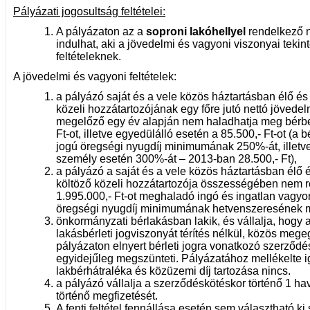
Pályázati jogosultság feltételei:
A pályázaton az a
soproni lakóhellyel
rendelkező 
indulhat, aki a jövedelmi és vagyoni viszonyai tekin
feltételeknek.
A jövedelmi és vagyoni feltételek:
a pályázó saját és a vele közös háztartásban élő és 
közeli hozzátartozójának egy főre jutó nettó jövede
megelőző egy év alapján nem haladhatja meg bérbe
Ft-ot, illetve egyedülálló esetén a 85.500,- Ft-ot (a 
jogú öregségi nyugdíj minimumának 250%-át, illetv
személy esetén 300%-át – 2013-ban 28.500,- Ft),
a pályázó a saját és a vele közös háztartásban élő é
költöző közeli hozzátartozója összességében nem 
1.995.000,- Ft-ot meghaladó ingó és ingatlan vagyo
öregségi nyugdíj minimumának hetvenszeresének m
önkormányzati bérlakásban lakik, és vállalja, hogy a
lakásbérleti jogviszonyát térítés nélkül, közös meg
pályázaton elnyert bérleti jogra vonatkozó szerződé
egyidejűleg megszünteti. Pályázatához mellékelte i
lakbérhátraléka és közüzemi díj tartozása nincs.
a pályázó vállalja a szerződéskötéskor történő 1 ha
történő megfizetését.
A fenti feltétel fennállása esetén sem választható ki 