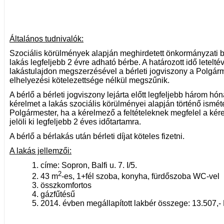
Általános tudnivalók:
Szociális körülmények alapján meghirdetett önkormányzati b
lakás legfeljebb 2 évre adható bérbe. A határozott idő leteltéve
lakástulajdon megszerzésével a bérleti jogviszony a Polgárm
elhelyezési kötelezettsége nélkül megszűnik.
A bérlő a bérleti jogviszony lejárta előtt legfeljebb három hó
kérelmet a lakás szociális körülményei alapján történő isméte
Polgármester, ha a kérelmező a feltételeknek megfelel a kér
jelöli ki legfeljebb 2 éves időtartamra.
A bérlő a bérlakás után bérleti díjat köteles fizetni.
A lakás jellemzői:
címe: Sopron, Balfi u. 7. I/5.
2
43 m
-es, 1+fél szoba, konyha, fürdőszoba WC-vel
összkomfortos
gázfűtésű
2014. évben megállapított lakbér összege: 13.507,- 