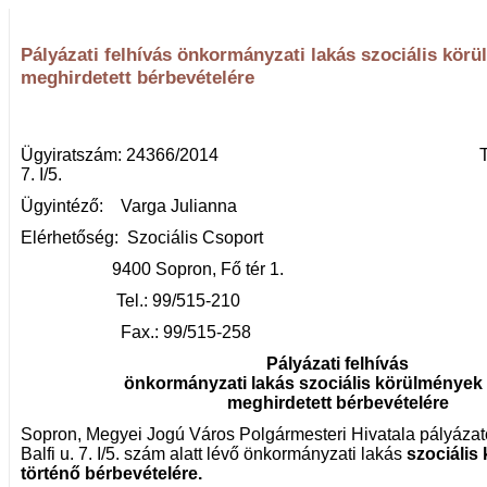
Pályázati felhívás önkormányzati lakás szociális körü
meghirdetett bérbevételére
Ügyiratszám: 24366/2014 Tárgy: Sop
7. I/5.
Ügyintéző: Varga Julianna
Elérhetőség: Szociális Csopor
9400 Sopron, Fő té
Tel.: 99/515-2
Fax.: 99/515-258
Pályázati felhívás
önkormányzati lakás szociális körülmények 
meghirdetett bérbevételére
Sopron, Megyei Jogú Város Polgármesteri Hivatala pályázato
Balfi u. 7. I/5. szám alatt lévő önkormányzati lakás
szociális
történő bérbevételére.