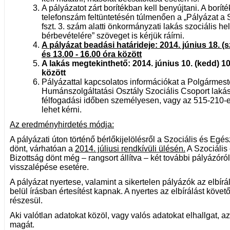
A pályázatot zárt borítékban kell benyújtani. A boríté
telefonszám feltüntetésén túlmenően a „Pályázat a S
fszt. 3. szám alatti önkormányzati lakás szociális he
bérbevételére” szöveget is kérjük ráírni.
A pályázat beadási határideje: 2014. június 18. (s
és 13.00 - 16.00 óra között
A lakás megtekinthető: 2014. június 10. (kedd) 10
között
Pályázattal kapcsolatos információkat a Polgármeste
Humánszolgáltatási Osztály Szociális Csoport laká
félfogadási időben személyesen, vagy az 515-210-
lehet kérni.
Az eredményhirdetés módja:
A pályázati úton történő bérlőkijelölésről a Szociális és Egé
dönt, várhatóan a
2014. júliusi rendkívüli ülésén.
A Szociális
Bizottság dönt még – rangsort állítva – két további pályázóról
visszalépése esetére.
A pályázat nyertese, valamint a sikertelen pályázók az elbír
belül írásban értesítést kapnak. A nyertes az elbírálást követ
részesül.
Aki valótlan adatokat közöl, vagy valós adatokat elhallgat, az
magát.