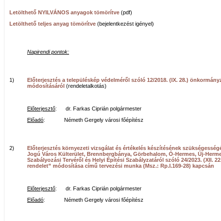
Letölthető NYILVÁNOS anyagok tömörítve
(pdf)
Letölthető teljes anyag tömörítve
(bejelentkezést igényel)
Napirendi pontok:
1)
Előterjesztés a településkép védelméről szóló 12/2018. (IX. 28.) önkormányz
módosításáról
(rendeletalkotás)
Előterjesztő
: dr. Farkas Ciprián polgármester
Előadó
: Németh Gergely városi főépítész
2)
Előterjesztés környezeti vizsgálat és értékelés készítésének szükségessé
Jogú Város Külterület, Brennbergbánya, Görbehalom, Ó-Hermes, Új-Herme
Szabályozási Tervéről és Helyi Építési Szabályzatáról szóló 24/2023. (XII. 
rendelet” módosítása című tervezési munka (Msz.: Rp.I.169-28) kapcsán
Előterjesztő
: dr. Farkas Ciprián polgármester
Előadó
: Németh Gergely városi főépítész