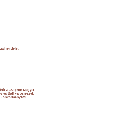
ati rendelet
géről a „Sopron Megyei
s és Balf városrészek
22.) önkormányzati