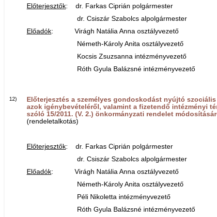
Előterjesztők
: dr. Farkas Ciprián polgármester
dr. Csiszár Szabolcs alpolgármester
Előadók
: Virágh Natália Anna osztályvezető
Németh-Károly Anita osztályvezető
Kocsis Zsuzsanna intézményvezető
Róth Gyula Balázsné intézményvezető
12)
Előterjesztés a személyes gondoskodást nyújtó szociális 
azok igénybevételéről, valamint a fizetendő intézményi tér
szóló 15/2011. (V. 2.) önkormányzati rendelet módosításár
(rendeletalkotás)
Előterjesztők
: dr. Farkas Ciprián polgármester
dr. Csiszár Szabolcs alpolgármester
Előadók
: Virágh Natália Anna osztályvezető
Németh-Károly Anita osztályvezető
Péli Nikoletta intézményvezető
Róth Gyula Balázsné intézményvezető