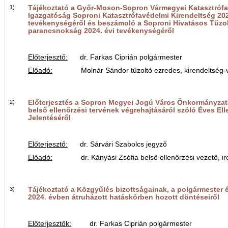
1)
Tájékoztató a Győr-Moson-Sopron Vármegyei Katasztróf
Igazgatóság Soproni Katasztrófavédelmi Kirendeltség 202
tevékenységéről és beszámoló a Soproni Hivatásos Tűzol
parancsnokság 2024. évi tevékenységéről
Előterjesztő:
dr. Farkas Ciprián polgármester
Előadó:
Molnár Sándor tűzoltó ezredes, kirendeltség-v
2)
Előterjesztés a Sopron Megyei Jogú Város Önkormányzata
belső ellenőrzési tervének végrehajtásáról szóló Éves Ell
Jelentéséről
Előterjesztő:
dr. Sárvári Szabolcs jegyző
Előadó:
dr. Kányási Zsófia belső ellenőrzési vezető, ir
3)
Tájékoztató a Közgyűlés bizottságainak, a polgármester 
2024. évben átruházott hatáskörben hozott döntéseiről
Előterjesztők:
dr. Farkas Ciprián polgármester