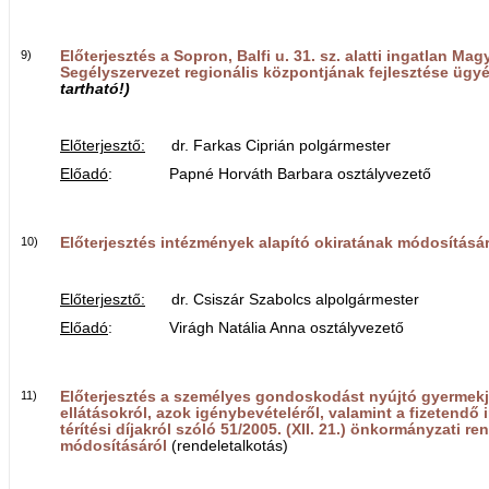
9)
Előterjesztés a Sopron, Balfi u. 31. sz. alatti ingatlan M
Segélyszervezet regionális központjának fejlesztése ügy
tartható!)
Előterjesztő:
dr. Farkas Ciprián polgármester
Előadó
: Papné Horváth Barbara osztályvezető
10)
Előterjesztés intézmények alapító okiratának módosításár
Előterjesztő:
dr. Csiszár Szabolcs alpolgármester
Előadó
: Virágh Natália Anna osztályvezető
11)
Előterjesztés a személyes gondoskodást nyújtó gyermekj
ellátásokról, azok igénybevételéről, valamint a fizetendő
térítési díjakról szóló 51/2005. (XII. 21.) önkormányzati re
módosításáról
(rendeletalkotás)