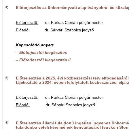
4)
Előterjesztés az önkormányzati alapítványokról és közala
Előterjesztő:
dr. Farkas Ciprián polgármester
Előadó
: dr. Sárvári Szabolcs jegyző
Kapcsolódó anyag:
–
Előterjesztői kiegészítés
–
Előterjesztői kiegészítés II.
5)
Előterjesztés a 2025. évi közbeszerzési terv elfogadásáról
tájékoztató a 2024. évben lefolytatott közbeszerzési eljár
Előterjesztő:
dr. Farkas Ciprián polgármester
Előadó:
dr. Sárvári Szabolcs jegyző
6)
Előterjesztés állami tulajdonú ingatlan ingyenes önkormá
tulajdonba vételi kérelmének benyújtásáról (egykori Sto