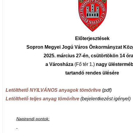
Előterjesztések
Sopron Megyei Jogú Város Önkormányzat Köz
2025. március 27-én, csütörtökön 14 ór
a Városháza
(Fő tér 1.)
nagy üléstermé
tartandó
rendes ülésére
Letölthető NYILVÁNOS anyagok tömörítve
(pdf)
Letölthető teljes anyag tömörítve
(bejelentkezést igényel)
Napirendi pontok: