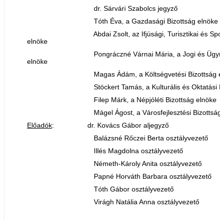
dr. Sárvári Szabolcs jegyző
Tóth Éva, a Gazdasági Bizottság elnöke
Abdai Zsolt, az Ifjúsági, Turisztikai és Sport 
elnöke
Pongráczné Várnai Mária, a Jogi és Ügyrend
elnöke
Magas Ádám, a Költségvetési Bizottság el
Stöckert Tamás, a Kulturális és Oktatási Bizo
Filep Márk, a Népjóléti Bizottság elnöke
Mágel Ágost, a Városfejlesztési Bizottság 
Előadók
: dr. Kovács Gábor aljegyző
Balázsné Rőczei Berta osztályvezető
Illés Magdolna osztályvezető
Németh-Károly Anita osztályvezető
Papné Horváth Barbara osztályvezető
Tóth Gábor osztályvezető
Virágh Natália Anna osztályvezető