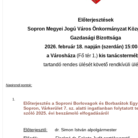
Előterjesztések
Sopron Megyei Jogú Város Önkormányzat Köz
Gazdasági Bizottsága
2026. február 18. napján (szerdán) 15:00
a Városháza
(Fő tér 1.)
kis tanácstermé
tartandó rendes ülését követő rendkívüli ül
Napirendi pontok:
1.
Előterjesztés a Soproni Borlovagok és Borbarátok Egye
Sopron, Várkerület 7. sz. alatti ingatlanban folytatott
szóló 2025. évi beszámoló elfogadásáról
Előterjesztő:
dr. Simon István alpolgármester
Előadó:
Fleckné dr. Fekete Judit osztályvezető