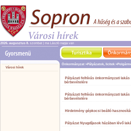
2026. augusztus 8.
szombat | ma László napja van
Önkormányzat
>Pályázatok, licitek
>Polgármes
Városi hírek
Pályázati felhívás önkormányzati lakás
bérbevételére
Pályázati felhívás önkormányzati lakás
bérbevételére
Hirdetmény gépkocsi beálló hasznosítá
Pályázat Nyugdíjasok házában lévő lakás